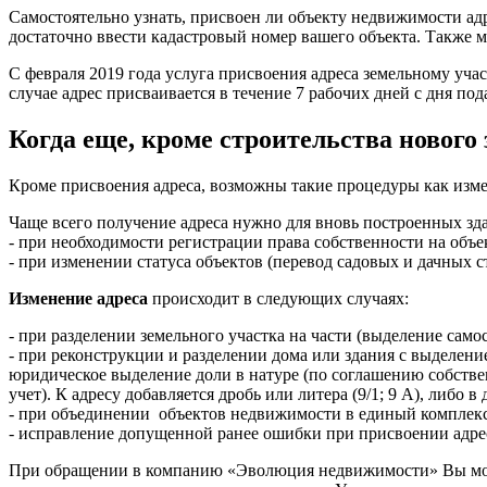
Самостоятельно узнать, присвоен ли объекту недвижимости ад
достаточно ввести кадастровый номер вашего объекта. Также
С февраля 2019 года услуга присвоения адреса земельному уч
случае адрес присваивается в течение 7 рабочих дней с дня по
Когда еще, кроме строительства нового
Кроме присвоения адреса, возможны такие процедуры как изме
Чаще всего получение адреса нужно для вновь построенных здан
- при необходимости регистрации права собственности на объ
- при изменении статуса объектов (перевод садовых и дачных 
Изменение адреса
происходит в следующих случаях:
- при разделении земельного участка на части (выделение само
- при реконструкции и разделении дома или здания с выделени
юридическое выделение доли в натуре (по соглашению собствен
учет). К адресу добавляется дробь или литера (9/1; 9 А), либо 
- при объединении объектов недвижимости в единый комплекс
- исправление допущенной ранее ошибки при присвоении адре
При обращении в компанию «Эволюция недвижимости» Вы може