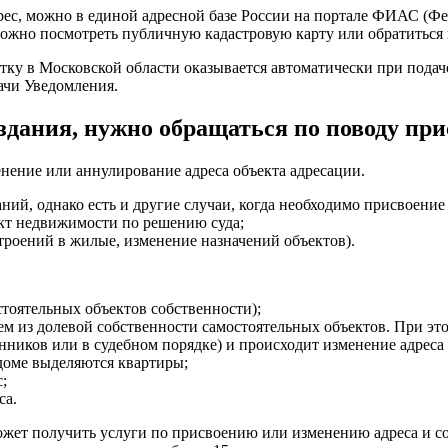
рес, можно в единой адресной базе России на портале ФИАС (Фе
 можно посмотреть публичную кадастровую карту или обратитьс
астку в Московской области оказывается автоматически при под
дачи Уведомления.
 здания, нужно обращаться по поводу пр
нение или аннулирование адреса объекта адресации.
ий, однако есть и другие случаи, когда необходимо присвоение 
ект недвижимости по решению суда;
строений в жилые, изменение назначений объектов).
стоятельных объектов собственности);
ем из долевой собственности самостоятельных объектов. При эт
ников или в судебном порядке) и происходит изменение адреса 
в доме выделяются квартиры;
;
са.
т получить услуги по присвоению или изменению адреса и соп