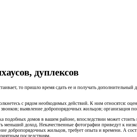
хаусов, дуплексов
аивает, то пришло время сдать ее и получать дополнительный до
толкнетесь с рядом необходимых действий. К ним относятся: оц
 звонков; выявление добропорядочных жильцов; организация пок
а подобных домов в вашем районе, впоследствии может стоить
ть меньший доход. Некачественные фотографии приведут к низко
ие добропорядочных жильцов, требует опыта и времени. А соста
приятным последствиям.