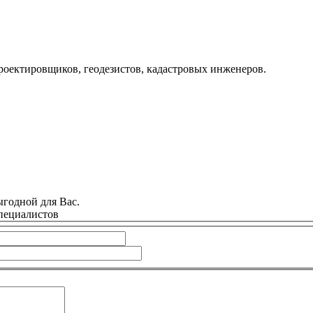
роектировщиков, геодезистов, кадастровых инженеров.
годной для Вас.
специалистов