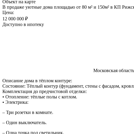
Объект на карте
В продаже уютные дома площадью от 80 м² и 150м² в КП Рижс
Цена:
12 000 000 ₽
Доступно в ипотеку
Московская област
Описание дома в тёплом контуре:
Состояние: Тёплый контур (фундамент, стены с фасадом, кровля
Комплектация до предчистовой отделки:
• Отопление: тёплые полы с котлом.
• Электрика:
– Три розетки в комнате.
– Один выключатель.
– Одна точка под светильник.